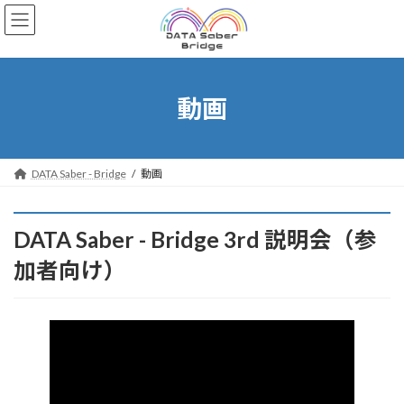
コ
ナ
ン
ビ
テ
ゲ
ン
ー
ツ
シ
へ
ョ
動画
ス
ン
キ
に
ッ
移
プ
動
DATA Saber - Bridge
動画
DATA Saber - Bridge 3rd 説明会（参
加者向け）