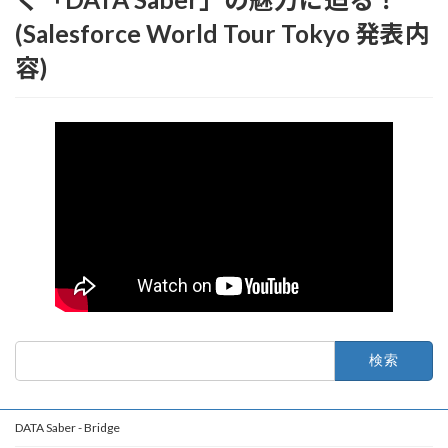
(Salesforce World Tour Tokyo 発表内
容)
検
索:
DATA Saber - Bridge