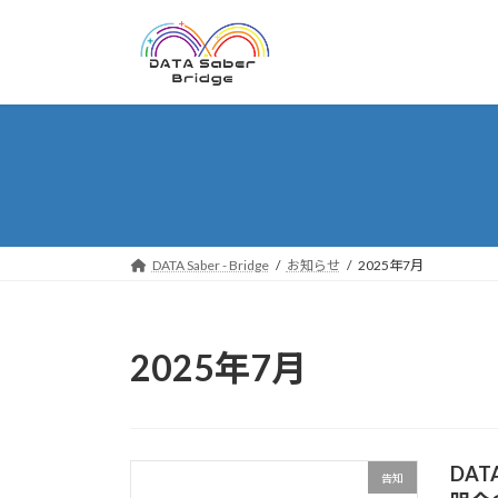
コ
ナ
ン
ビ
テ
ゲ
ン
ー
ツ
シ
へ
ョ
ス
ン
キ
に
ッ
移
プ
動
DATA Saber - Bridge
お知らせ
2025年7月
2025年7月
DATA
告知