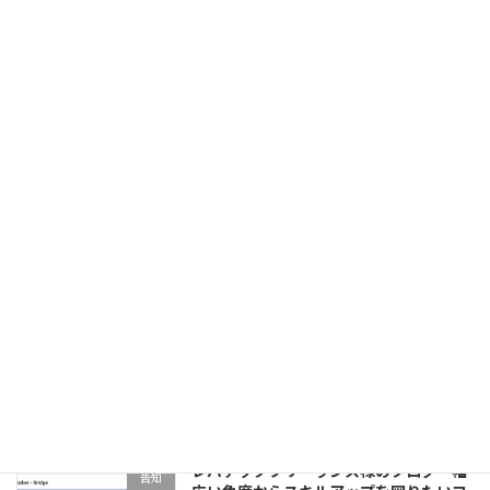
2026年8月2日
師匠キックオフを開催しました！
告知
【DATA Saber - Bridge 2026.11】
2026年7月26日
【DATA Saber - Bridge 2026.11】始動&
告知
師匠募集開始！
2026年5月13日
【DATA Saber - Bridge 2026.7】
告知
Apprentice募集開始！説明会アーカイブ
2026年4月2日
レバテックフリーランス様のブログ「幅
告知