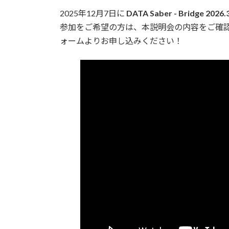
更
2025年12月7日に
DATA Saber - Bridge 2026.
新
日
参加をご希望の方は、本説明会の内容をご確
時
ォームよりお申し込みください！
: