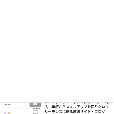
師匠キックオフを開催しました！
告知
【DATA Saber - Bridge 2026.11】
2026年7月26日
【DATA Saber - Bridge 2026.11】始動&
告知
師匠募集開始！
2026年5月13日
【DATA Saber - Bridge 2026.7】
告知
Apprentice募集開始！説明会アーカイブ
2026年4月2日
レバテックフリーランス様のブログ「幅
告知
広い角度からスキルアップを図りたいフ
リーランスに送る厳選サイト・ブログ